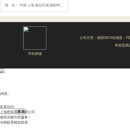
地 址： 中国 上海 嘉定区嘉涌路99弄6号713
公司主营：德国SICK传感器，F
乾拓贸易是
手机商铺
的内容。
欢迎访问
上海乾拓贸易有限公司
很高兴能为您服务！
与我联系
稍后联系