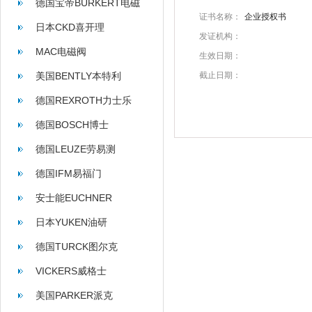
德国宝帝BURKERT电磁
证书名称：
企业授权书
阀
日本CKD喜开理
发证机构：
MAC电磁阀
生效日期：
美国BENTLY本特利
截止日期：
德国REXROTH力士乐
德国BOSCH博士
德国LEUZE劳易测
德国IFM易福门
安士能EUCHNER
日本YUKEN油研
德国TURCK图尔克
VICKERS威格士
美国PARKER派克