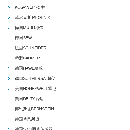
KOGANEI小金井
菲尼克斯 PHOENIX
CONTACT
德国MURR穆尔
德国SEW
法国SCHNEIDER
堡盟BAUMER
德国HAWE哈威
德国SCHMERSAL施迈
赛
美国HONEYWELL霍尼
韦尔
美国DELTA台达
博恩斯坦BERNSTEIN
德国博恩斯坦
BERNSTEIN
德国SICK西克传感器