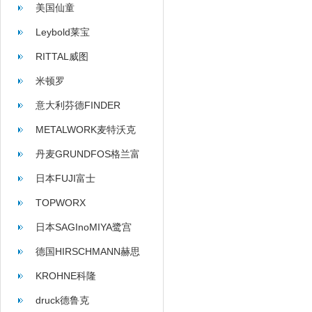
美国仙童
Leybold莱宝
RITTAL威图
米顿罗
意大利芬德FINDER
METALWORK麦特沃克
丹麦GRUNDFOS格兰富
日本FUJI富士
TOPWORX
日本SAGInoMIYA鹭宫
德国HIRSCHMANN赫思
曼
KROHNE科隆
druck德鲁克