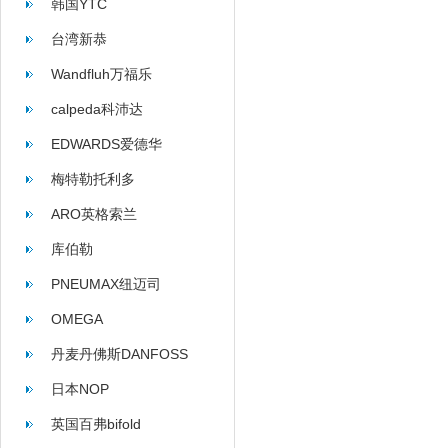
韩国YTC
台湾新恭
Wandfluh万福乐
calpeda科沛达
EDWARDS爱德华
梅特勒托利多
ARO英格索兰
库伯勒
PNEUMAX纽迈司
OMEGA
丹麦丹佛斯DANFOSS
日本NOP
英国百弗bifold