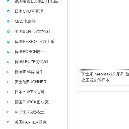
德国宝帝BURKERT电磁
阀
日本CKD喜开理
MAC电磁阀
美国BENTLY本特利
德国REXROTH力士乐
德国BOSCH博士
德国LEUZE劳易测
德国IFM易福门
亨士乐 haromax15 系列 
变压器选型样本
安士能EUCHNER
日本YUKEN油研
德国TURCK图尔克
VICKERS威格士
美国PARKER派克