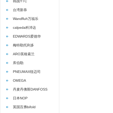
韩国YTC
台湾新恭
Wandfluh万福乐
calpeda科沛达
EDWARDS爱德华
梅特勒托利多
ARO英格索兰
库伯勒
PNEUMAX纽迈司
OMEGA
丹麦丹佛斯DANFOSS
日本NOP
英国百弗bifold