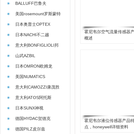
BALLUFF巴鲁夫
美国rosemount罗斯蒙特
日本奥普士OPTEX
霍尼韦尔空气流量传感器
日本NACHI不二越
概述
意大利BONFIGLIOLI邦
飞利
山武AZBIL
日本OMRON欧姆龙
美国NUMATICS
意大利CAMOZZI康茂胜
意大利ATOS阿托斯
日本SUNX神视
德国HYDAC贺德克
霍尼韦尔液位传感器产品
点，honeywell详细资料
德国PILZ皮尔兹