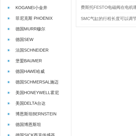
费斯托FESTO电磁阀在电机
KOGANEI小金井
菲尼克斯 PHOENIX
SMC气缸的行程长度可以调
CONTACT
德国MURR穆尔
德国SEW
法国SCHNEIDER
堡盟BAUMER
德国HAWE哈威
德国SCHMERSAL施迈
赛
美国HONEYWELL霍尼
韦尔
美国DELTA台达
博恩斯坦BERNSTEIN
德国博恩斯坦
BERNSTEIN
德国SICK西克传感器