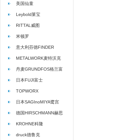
美国仙童
Leybold莱宝
RITTAL威图
米顿罗
意大利芬德FINDER
METALWORK麦特沃克
丹麦GRUNDFOS格兰富
日本FUJI富士
TOPWORX
日本SAGInoMIYA鹭宫
德国HIRSCHMANN赫思
曼
KROHNE科隆
druck德鲁克