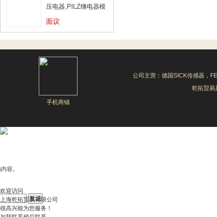
压电器,PILZ继电器模
块
面议
公司主营：德国SICK传感器，F
乾拓贸易是
手机商铺
的内容。
欢迎访问
上海乾拓贸易有限公司
很高兴能为您服务！