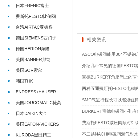
日本FRENIC富士
费斯托FESTO比例阀
台湾AIRTAC亚德客
德国SIEMENS西门子
相关资讯
德国HERION海隆
ASCO电磁阀能用304不锈钢,
美国BANNER邦纳
介绍几种常见的德国FESTO
美国SOR索尔
宝德BURKERT角座阀上的
韩国THK
两种五通费斯托FESTO电
ENDRESS+HAUSER
SMC气缸行程长可以缩短缸
美国JOUCOMATIC捷高
BURKERT宝德电磁阀小孔
日本DAIKIN大金
费斯托FESTO减压阀顺时
美国EATON-VICKERS
不二越NACHI电磁阀漏气对
KURODA黑田精工