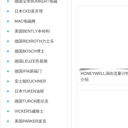
德国宝帝BURKERT电磁
阀
日本CKD喜开理
MAC电磁阀
美国BENTLY本特利
德国REXROTH力士乐
德国BOSCH博士
德国LEUZE劳易测
德国IFM易福门
HONEYWELL涡街流量计
介绍
安士能EUCHNER
日本YUKEN油研
德国TURCK图尔克
VICKERS威格士
美国PARKER派克