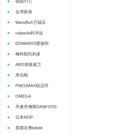
韩国YTC
台湾新恭
Wandfluh万福乐
calpeda科沛达
EDWARDS爱德华
梅特勒托利多
ARO英格索兰
库伯勒
PNEUMAX纽迈司
OMEGA
丹麦丹佛斯DANFOSS
日本NOP
英国百弗bifold