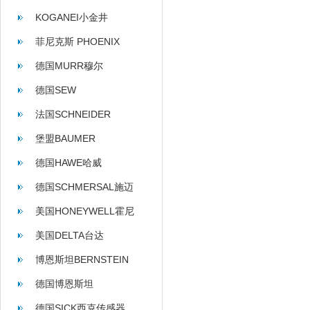
KOGANEI小金井
菲尼克斯 PHOENIX
CONTACT
德国MURR穆尔
德国SEW
法国SCHNEIDER
堡盟BAUMER
德国HAWE哈威
德国SCHMERSAL施迈
赛
美国HONEYWELL霍尼
韦尔
美国DELTA台达
博恩斯坦BERNSTEIN
德国博恩斯坦
BERNSTEIN
德国SICK西克传感器