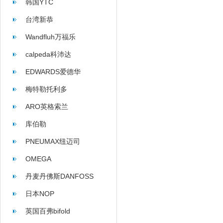
韩国YTC
台湾新恭
Wandfluh万福乐
calpeda科沛达
EDWARDS爱德华
梅特勒托利多
ARO英格索兰
库伯勒
PNEUMAX纽迈司
OMEGA
丹麦丹佛斯DANFOSS
日本NOP
英国百弗bifold