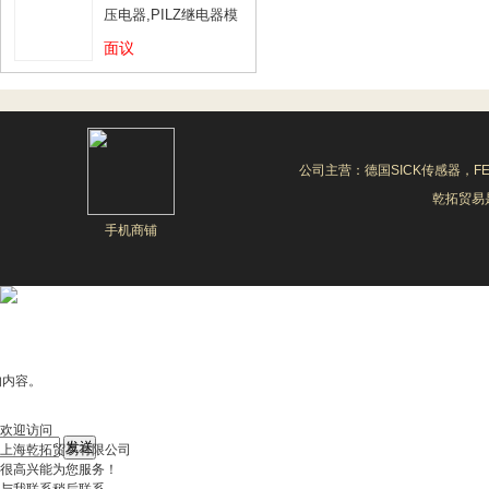
压电器,PILZ继电器模
块
面议
公司主营：德国SICK传感器，F
乾拓贸易是
手机商铺
的内容。
欢迎访问
上海乾拓贸易有限公司
很高兴能为您服务！