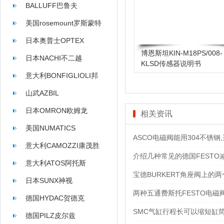
BALLUFF巴鲁夫
美国rosemount罗斯蒙特
日本奥普士OPTEX
博恩斯坦KIN-M18PS/008-
日本NACHI不二越
KLSD传感器说明书
意大利BONFIGLIOLI邦
飞利
山武AZBIL
日本OMRON欧姆龙
相关资讯
美国NUMATICS
ASCO电磁阀能用304不锈钢,
意大利CAMOZZI康茂胜
介绍几种常见的德国FESTO
意大利ATOS阿托斯
宝德BURKERT角座阀上的
日本SUNX神视
两种五通费斯托FESTO电
德国HYDAC贺德克
SMC气缸行程长可以缩短缸
德国PILZ皮尔兹