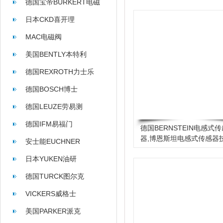
德国宝帝BURKERT电磁
阀
日本CKD喜开理
MAC电磁阀
美国BENTLY本特利
德国REXROTH力士乐
德国BOSCH博士
德国LEUZE劳易测
德国IFM易福门
德国BERNSTEIN电感式传
器,博恩斯坦电感式传感器
安士能EUCHNER
介绍
日本YUKEN油研
德国TURCK图尔克
VICKERS威格士
美国PARKER派克