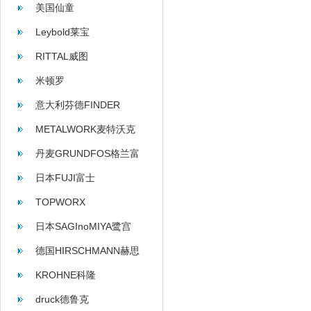
美国仙童
Leybold莱宝
RITTAL威图
米顿罗
意大利芬德FINDER
METALWORK麦特沃克
丹麦GRUNDFOS格兰富
日本FUJI富士
TOPWORX
日本SAGInoMIYA鹭宫
德国HIRSCHMANN赫思
曼
KROHNE科隆
druck德鲁克