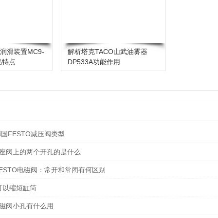
润滑装置MC9-
解析塔克TACO山武油雾器
产品特点
DP533A功能作用
国FESTO减压阀类型
T角座阀上的两个开孔的是什么
ESTO电磁阀：常开和常闭有何区别
可以缩短缸筒
电磁阀小孔有什么用