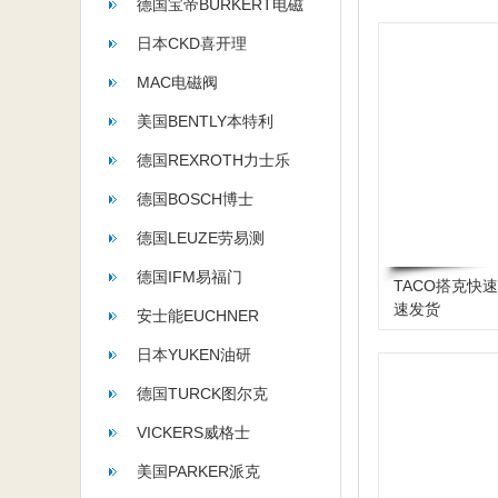
德国宝帝BURKERT电磁
阀
日本CKD喜开理
MAC电磁阀
美国BENTLY本特利
德国REXROTH力士乐
德国BOSCH博士
德国LEUZE劳易测
德国IFM易福门
TACO搭克快
速发货
安士能EUCHNER
日本YUKEN油研
德国TURCK图尔克
VICKERS威格士
美国PARKER派克