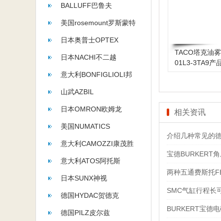
BALLUFF巴鲁夫
美国rosemount罗斯蒙特
日本奥普士OPTEX
TACO塔克油雾
日本NACHI不二越
01L3-3TA9
意大利BONFIGLIOLI邦
飞利
山武AZBIL
日本OMRON欧姆龙
相关资讯
美国NUMATICS
介绍几种常见的德
意大利CAMOZZI康茂胜
宝德BURKER
意大利ATOS阿托斯
两种五通费斯托F
日本SUNX神视
SMC气缸行程长
德国HYDAC贺德克
BURKERT宝德
德国PILZ皮尔兹