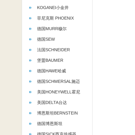
KOGANEI小金井
菲尼克斯 PHOENIX
CONTACT
德国MURR穆尔
德国SEW
法国SCHNEIDER
堡盟BAUMER
德国HAWE哈威
德国SCHMERSAL施迈
赛
美国HONEYWELL霍尼
韦尔
美国DELTA台达
博恩斯坦BERNSTEIN
德国博恩斯坦
BERNSTEIN
德国SICK西克传感器