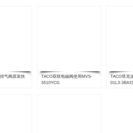
速排气阀原装快
TACO双联电磁阀使用MVS-
TACO塔克
3510YCG
01L3-3BA