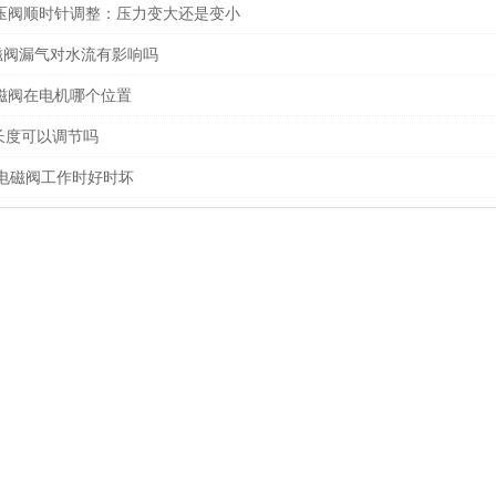
减压阀顺时针调整：压力变大还是变小
电磁阀漏气对水流有影响吗
电磁阀在电机哪个位置
长度可以调节吗
井电磁阀工作时好时坏