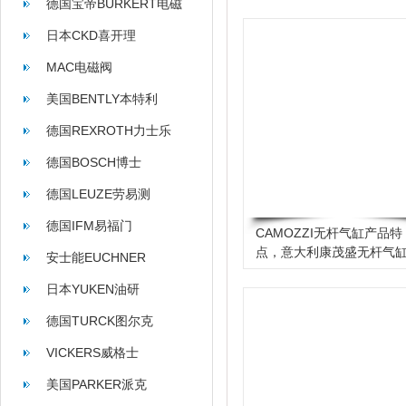
德国宝帝BURKERT电磁
阀
日本CKD喜开理
MAC电磁阀
美国BENTLY本特利
德国REXROTH力士乐
德国BOSCH博士
德国LEUZE劳易测
德国IFM易福门
CAMOZZI无杆气缸产品特
点，意大利康茂盛无杆气
安士能EUCHNER
日本YUKEN油研
德国TURCK图尔克
VICKERS威格士
美国PARKER派克