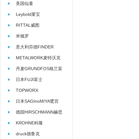
美国仙童
Leybold莱宝
RITTAL威图
米顿罗
意大利芬德FINDER
METALWORK麦特沃克
丹麦GRUNDFOS格兰富
日本FUJI富士
TOPWORX
日本SAGInoMIYA鹭宫
德国HIRSCHMANN赫思
曼
KROHNE科隆
druck德鲁克