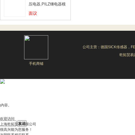
压电器,PILZ继电器模
块
面议
公司主营：德国SICK传感器，F
乾拓贸易是
手机商铺
的内容。
欢迎访问
上海乾拓贸易有限公司
很高兴能为您服务！