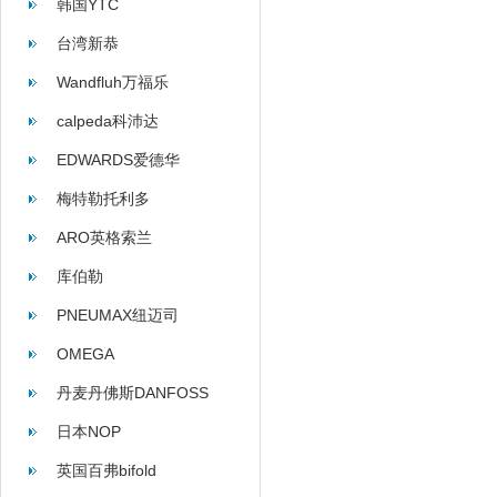
韩国YTC
台湾新恭
Wandfluh万福乐
calpeda科沛达
EDWARDS爱德华
梅特勒托利多
ARO英格索兰
库伯勒
PNEUMAX纽迈司
OMEGA
丹麦丹佛斯DANFOSS
日本NOP
英国百弗bifold