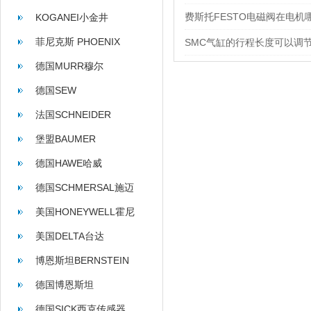
费斯托FESTO电磁阀在电机
KOGANEI小金井
菲尼克斯 PHOENIX
SMC气缸的行程长度可以调
CONTACT
德国MURR穆尔
德国SEW
法国SCHNEIDER
堡盟BAUMER
德国HAWE哈威
德国SCHMERSAL施迈
赛
美国HONEYWELL霍尼
韦尔
美国DELTA台达
博恩斯坦BERNSTEIN
德国博恩斯坦
BERNSTEIN
德国SICK西克传感器