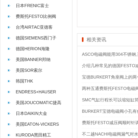
日本FRENIC富士
费斯托FESTO比例阀
台湾AIRTAC亚德客
德国SIEMENS西门子
相关资讯
德国HERION海隆
ASCO电磁阀能用304不锈钢,
美国BANNER邦纳
介绍几种常见的德国FESTO
美国SOR索尔
宝德BURKERT角座阀上的
韩国THK
两种五通费斯托FESTO电
ENDRESS+HAUSER
SMC气缸行程长可以缩短缸
美国JOUCOMATIC捷高
BURKERT宝德电磁阀小孔
日本DAIKIN大金
费斯托FESTO减压阀顺时
美国EATON-VICKERS
不二越NACHI电磁阀漏气对
KURODA黑田精工