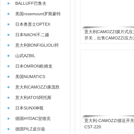
BALLUFF巴鲁夫
美国rosemount罗斯蒙特
日本奥普士OPTEX
意大利CAMOZZI膜片式压
日本NACHI不二越
开关，出售CAMOZZI压力
关
意大利BONFIGLIOLI邦
飞利
山武AZBIL
日本OMRON欧姆龙
美国NUMATICS
意大利CAMOZZI康茂胜
意大利ATOS阿托斯
日本SUNX神视
德国HYDAC贺德克
意大利-CAMOZZI接近开
CST-220
德国PILZ皮尔兹