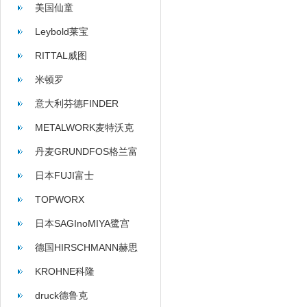
美国仙童
Leybold莱宝
RITTAL威图
米顿罗
意大利芬德FINDER
METALWORK麦特沃克
丹麦GRUNDFOS格兰富
日本FUJI富士
TOPWORX
日本SAGInoMIYA鹭宫
德国HIRSCHMANN赫思
曼
KROHNE科隆
druck德鲁克