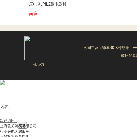
压电器,PILZ继电器模
块
面议
公司主营：德国SICK传感器，F
乾拓贸易是
手机商铺
的内容。
欢迎访问
上海乾拓贸易有限公司
很高兴能为您服务！