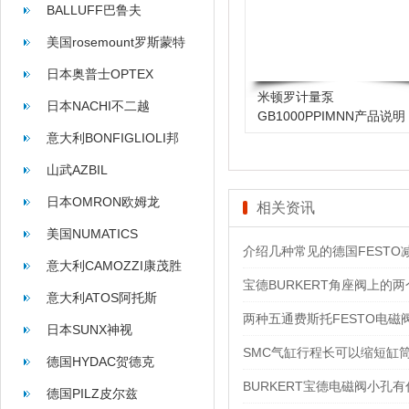
BALLUFF巴鲁夫
美国rosemount罗斯蒙特
日本奥普士OPTEX
米顿罗计量泵
日本NACHI不二越
GB1000PPIMNN产品说明
意大利BONFIGLIOLI邦
飞利
山武AZBIL
日本OMRON欧姆龙
相关资讯
美国NUMATICS
介绍几种常见的德国FESTO
意大利CAMOZZI康茂胜
宝德BURKERT角座阀上的
意大利ATOS阿托斯
两种五通费斯托FESTO电
日本SUNX神视
SMC气缸行程长可以缩短缸
德国HYDAC贺德克
BURKERT宝德电磁阀小孔
德国PILZ皮尔兹