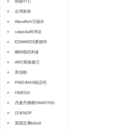
韩国YTC
台湾新恭
Wandfluh万福乐
calpeda科沛达
EDWARDS爱德华
梅特勒托利多
ARO英格索兰
库伯勒
PNEUMAX纽迈司
OMEGA
丹麦丹佛斯DANFOSS
日本NOP
英国百弗bifold