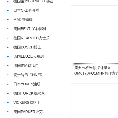
德国宝帝BURKERT电磁
阀
日本CKD喜开理
MAC电磁阀
美国BENTLY本特利
德国REXROTH力士乐
德国BOSCH博士
德国LEUZE劳易测
德国IFM易福门
简要分析米顿罗计量泵
GM0170PQ1MNN操作方
安士能EUCHNER
日本YUKEN油研
德国TURCK图尔克
VICKERS威格士
美国PARKER派克