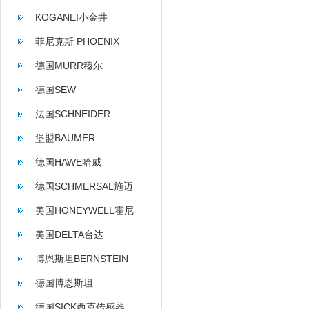
KOGANEI小金井
菲尼克斯 PHOENIX
CONTACT
德国MURR穆尔
德国SEW
法国SCHNEIDER
堡盟BAUMER
德国HAWE哈威
德国SCHMERSAL施迈
赛
美国HONEYWELL霍尼
韦尔
美国DELTA台达
博恩斯坦BERNSTEIN
德国博恩斯坦
BERNSTEIN
德国SICK西克传感器