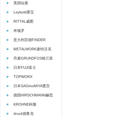
美国仙童
Leybold莱宝
RITTAL威图
米顿罗
意大利芬德FINDER
METALWORK麦特沃克
丹麦GRUNDFOS格兰富
日本FUJI富士
TOPWORX
日本SAGInoMIYA鹭宫
德国HIRSCHMANN赫思
曼
KROHNE科隆
druck德鲁克