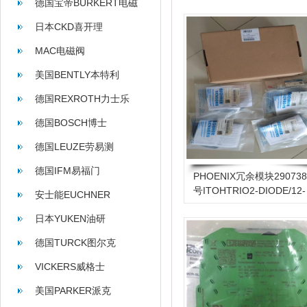
德国宝帝BURKERT电磁
阀
日本CKD喜开理
MAC电磁阀
美国BENTLY本特利
德国REXROTH力士乐
德国BOSCH博士
德国LEUZE劳易测
德国IFM易福门
PHOENIX冗余模块29073
号ITOHTRIO2-DIODE/12-
安士能EUCHNER
24DC/2X10/1X20
日本YUKEN油研
德国TURCK图尔克
VICKERS威格士
美国PARKER派克