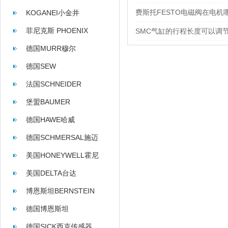
费斯托FESTO电磁阀在电机
KOGANEI小金井
菲尼克斯 PHOENIX
SMC气缸的行程长度可以调
CONTACT
德国MURR穆尔
德国SEW
法国SCHNEIDER
堡盟BAUMER
德国HAWE哈威
德国SCHMERSAL施迈
赛
美国HONEYWELL霍尼
韦尔
美国DELTA台达
博恩斯坦BERNSTEIN
德国博恩斯坦
BERNSTEIN
德国SICK西克传感器