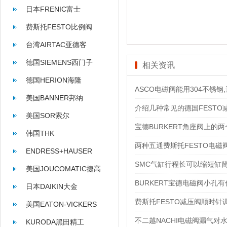
日本FRENIC富士
费斯托FESTO比例阀
台湾AIRTAC亚德客
德国SIEMENS西门子
相关资讯
德国HERION海隆
ASCO电磁阀能用304不锈钢,
美国BANNER邦纳
介绍几种常见的德国FESTO
美国SOR索尔
宝德BURKERT角座阀上的
韩国THK
两种五通费斯托FESTO电
ENDRESS+HAUSER
SMC气缸行程长可以缩短缸
美国JOUCOMATIC捷高
BURKERT宝德电磁阀小孔
日本DAIKIN大金
费斯托FESTO减压阀顺时
美国EATON-VICKERS
不二越NACHI电磁阀漏气对
KURODA黑田精工