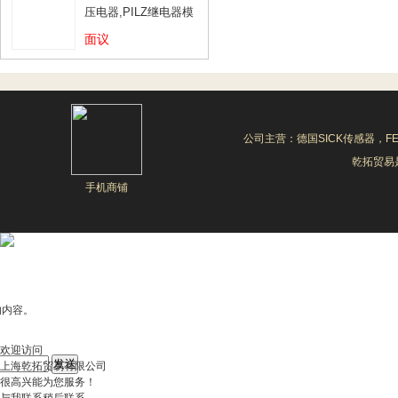
压电器,PILZ继电器模
块
面议
公司主营：德国SICK传感器，F
乾拓贸易是
手机商铺
的内容。
欢迎访问
上海乾拓贸易有限公司
很高兴能为您服务！