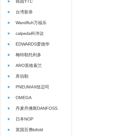
韩国YTC
台湾新恭
Wandfluh万福乐
calpeda科沛达
EDWARDS爱德华
梅特勒托利多
ARO英格索兰
库伯勒
PNEUMAX纽迈司
OMEGA
丹麦丹佛斯DANFOSS
日本NOP
英国百弗bifold