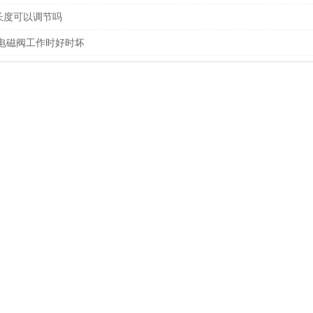
长度可以调节吗
井电磁阀工作时好时坏