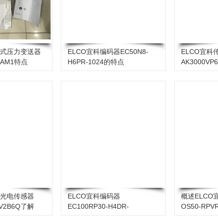
子式压力变送器
ELCO宜科编码器EC50N8-
ELCO宜科传
-7AM1特点
H6PR-1024的特点
AK3000V
形光电传感器
ELCO宜科编码器
概述ELCO
0V2B6Q了解
EC100RP30-H4DR-
OS50-RP
512.8BJQ003功能