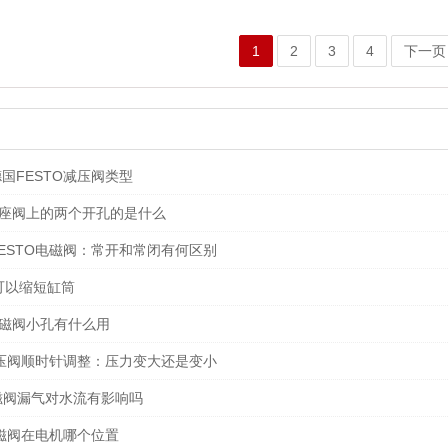
1
2
3
4
下一页
国FESTO减压阀类型
T角座阀上的两个开孔的是什么
ESTO电磁阀：常开和常闭有何区别
可以缩短缸筒
电磁阀小孔有什么用
减压阀顺时针调整：压力变大还是变小
电磁阀漏气对水流有影响吗
电磁阀在电机哪个位置