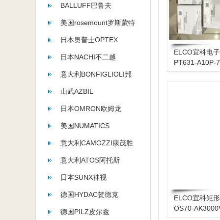
BALLUFF巴鲁夫
美国rosemount罗斯蒙特
日本奥普士OPTEX
ELCO宜科电
日本NACHI不二越
PT631-A10P
意大利BONFIGLIOLI邦
飞利
山武AZBIL
日本OMRON欧姆龙
美国NUMATICS
意大利CAMOZZI康茂胜
意大利ATOS阿托斯
日本SUNX神视
德国HYDAC贺德克
ELCO宜科矩
OS70-AK300
德国PILZ皮尔兹