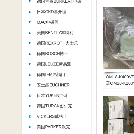
德国宝帝BURKERT电磁
阀
日本CKD喜开理
MAC电磁阀
美国BENTLY本特利
德国REXROTH力士乐
德国BOSCH博士
德国LEUZE劳易测
德国IFM易福门
OM18-K400V
器OM18-K200
安士能EUCHNER
日本YUKEN油研
德国TURCK图尔克
VICKERS威格士
美国PARKER派克