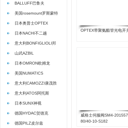
BALLUFF巴鲁夫
美国rosemount罗斯蒙特
日本奥普士OPTEX
OPTEX带聚氨酯管光电开
日本NACHI不二越
意大利BONFIGLIOLI邦
飞利
山武AZBIL
日本OMRON欧姆龙
美国NUMATICS
意大利CAMOZZI康茂胜
意大利ATOS阿托斯
日本SUNX神视
德国HYDAC贺德克
威格士伺服阀SM4-201557
80/40-10-S182
德国PILZ皮尔兹