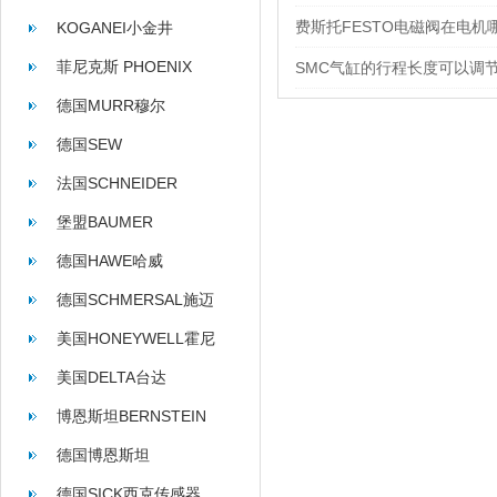
费斯托FESTO电磁阀在电机
KOGANEI小金井
菲尼克斯 PHOENIX
SMC气缸的行程长度可以调
CONTACT
德国MURR穆尔
德国SEW
法国SCHNEIDER
堡盟BAUMER
德国HAWE哈威
德国SCHMERSAL施迈
赛
美国HONEYWELL霍尼
韦尔
美国DELTA台达
博恩斯坦BERNSTEIN
德国博恩斯坦
BERNSTEIN
德国SICK西克传感器