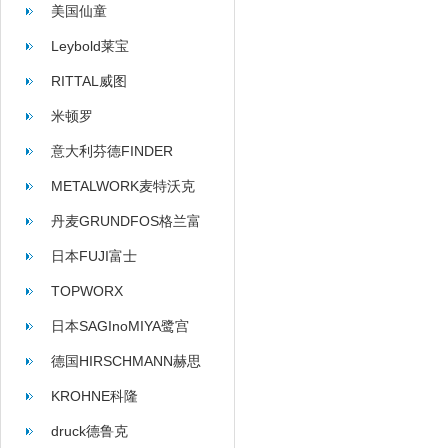
美国仙童
Leybold莱宝
RITTAL威图
米顿罗
意大利芬德FINDER
METALWORK麦特沃克
丹麦GRUNDFOS格兰富
日本FUJI富士
TOPWORX
日本SAGInoMIYA鹭宫
德国HIRSCHMANN赫思
曼
KROHNE科隆
druck德鲁克