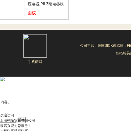
压电器,PILZ继电器模
块
面议
公司主营：德国SICK传感器，F
乾拓贸易是
手机商铺
的内容。
欢迎访问
上海乾拓贸易有限公司
很高兴能为您服务！