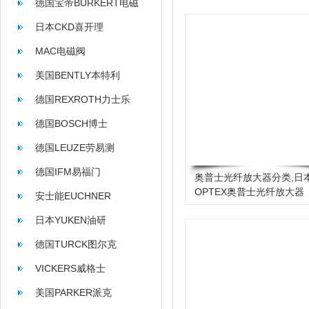
德国宝帝BURKERT电磁
阀
日本CKD喜开理
MAC电磁阀
美国BENTLY本特利
德国REXROTH力士乐
德国BOSCH博士
德国LEUZE劳易测
德国IFM易福门
奥普士光纤放大器分类,日
OPTEX奥普士光纤放大器
安士能EUCHNER
日本YUKEN油研
德国TURCK图尔克
VICKERS威格士
美国PARKER派克