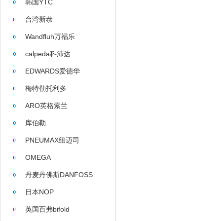
韩国YTC
台湾新恭
Wandfluh万福乐
calpeda科沛达
EDWARDS爱德华
梅特勒托利多
ARO英格索兰
库伯勒
PNEUMAX纽迈司
OMEGA
丹麦丹佛斯DANFOSS
日本NOP
英国百弗bifold