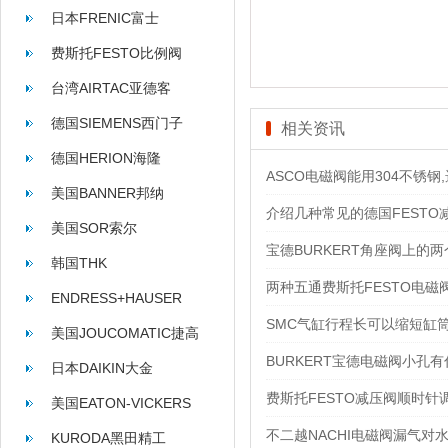
日本FRENIC富士
费斯托FESTO比例阀
台湾AIRTAC亚德客
德国SIEMENS西门子
相关资讯
德国HERION海隆
ASCO电磁阀能用304不锈钢,
美国BANNER邦纳
介绍几种常见的德国FESTO
美国SOR索尔
宝德BURKERT角座阀上的
韩国THK
两种五通费斯托FESTO电
ENDRESS+HAUSER
SMC气缸行程长可以缩短缸
美国JOUCOMATIC捷高
BURKERT宝德电磁阀小孔
日本DAIKIN大金
费斯托FESTO减压阀顺时
美国EATON-VICKERS
不二越NACHI电磁阀漏气对
KURODA黑田精工