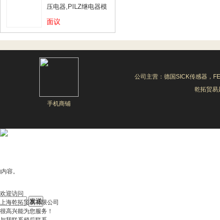
压电器,PILZ继电器模
块
面议
公司主营：德国SICK传感器，F
乾拓贸易是
手机商铺
的内容。
欢迎访问
上海乾拓贸易有限公司
很高兴能为您服务！