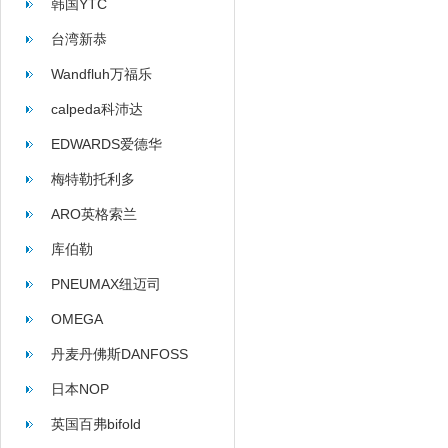
韩国YTC
台湾新恭
Wandfluh万福乐
calpeda科沛达
EDWARDS爱德华
梅特勒托利多
ARO英格索兰
库伯勒
PNEUMAX纽迈司
OMEGA
丹麦丹佛斯DANFOSS
日本NOP
英国百弗bifold