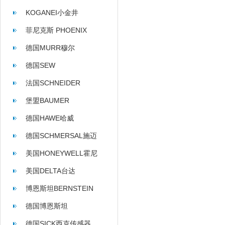
KOGANEI小金井
菲尼克斯 PHOENIX
CONTACT
德国MURR穆尔
德国SEW
法国SCHNEIDER
堡盟BAUMER
德国HAWE哈威
德国SCHMERSAL施迈
赛
美国HONEYWELL霍尼
韦尔
美国DELTA台达
博恩斯坦BERNSTEIN
德国博恩斯坦
BERNSTEIN
德国SICK西克传感器