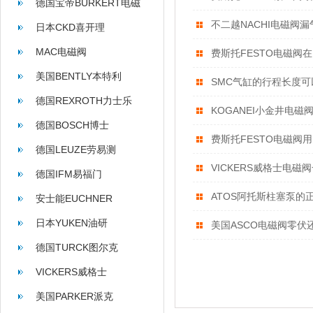
德国宝帝BURKERT电磁
不二越NACHI电磁阀
阀
日本CKD喜开理
MAC电磁阀
费斯托FESTO电磁阀
美国BENTLY本特利
SMC气缸的行程长度可
德国REXROTH力士乐
KOGANEI小金井电磁
德国BOSCH博士
费斯托FESTO电磁阀
德国LEUZE劳易测
VICKERS威格士电磁
德国IFM易福门
ATOS阿托斯柱塞泵的
安士能EUCHNER
日本YUKEN油研
美国ASCO电磁阀零伏
德国TURCK图尔克
VICKERS威格士
美国PARKER派克