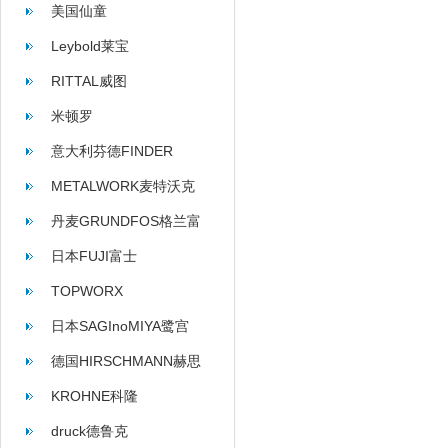
美国仙童
Leybold莱宝
RITTAL威图
米顿罗
意大利芬德FINDER
METALWORK麦特沃克
丹麦GRUNDFOS格兰富
日本FUJI富士
TOPWORX
日本SAGInoMIYA鹭宫
德国HIRSCHMANN赫思
曼
KROHNE科隆
druck德鲁克