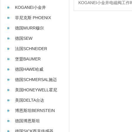
KOGANEI小金井电磁阀工
KOGANEI小金井
菲尼克斯 PHOENIX
CONTACT
德国MURR穆尔
德国SEW
法国SCHNEIDER
堡盟BAUMER
德国HAWE哈威
德国SCHMERSAL施迈
赛
美国HONEYWELL霍尼
韦尔
美国DELTA台达
博恩斯坦BERNSTEIN
德国博恩斯坦
BERNSTEIN
德国SICK西克传感器