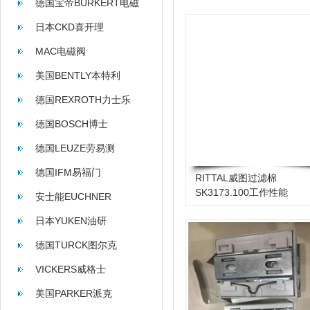
德国宝帝BURKERT电磁
阀
日本CKD喜开理
MAC电磁阀
美国BENTLY本特利
德国REXROTH力士乐
德国BOSCH博士
德国LEUZE劳易测
德国IFM易福门
RITTAL威图过滤棉
SK3173.100工作性能
安士能EUCHNER
日本YUKEN油研
德国TURCK图尔克
VICKERS威格士
美国PARKER派克