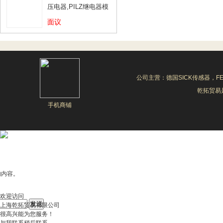
压电器,PILZ继电器模
块
面议
公司主营：德国SICK传感器，F
乾拓贸易是
手机商铺
的内容。
欢迎访问
上海乾拓贸易有限公司
很高兴能为您服务！