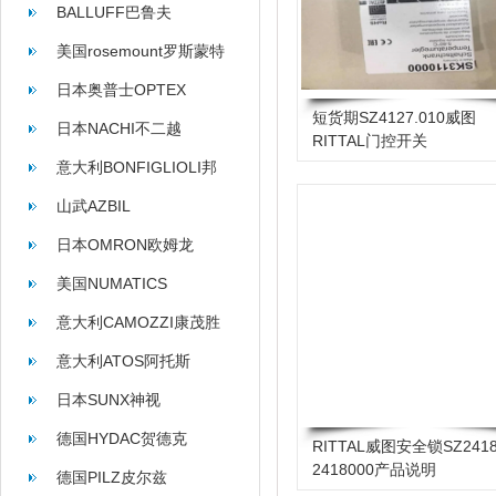
BALLUFF巴鲁夫
美国rosemount罗斯蒙特
日本奥普士OPTEX
短货期SZ4127.010威图
日本NACHI不二越
RITTAL门控开关
意大利BONFIGLIOLI邦
飞利
山武AZBIL
日本OMRON欧姆龙
美国NUMATICS
意大利CAMOZZI康茂胜
意大利ATOS阿托斯
日本SUNX神视
德国HYDAC贺德克
RITTAL威图安全锁SZ241
2418000产品说明
德国PILZ皮尔兹