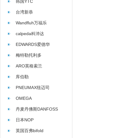
韩国YTC
台湾新恭
Wandfluh万福乐
calpeda科沛达
EDWARDS爱德华
梅特勒托利多
ARO英格索兰
库伯勒
PNEUMAX纽迈司
OMEGA
丹麦丹佛斯DANFOSS
日本NOP
英国百弗bifold