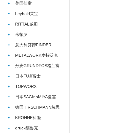
美国仙童
Leybold莱宝
RITTAL威图
米顿罗
意大利芬德FINDER
METALWORK麦特沃克
丹麦GRUNDFOS格兰富
日本FUJI富士
TOPWORX
日本SAGInoMIYA鹭宫
德国HIRSCHMANN赫思
曼
KROHNE科隆
druck德鲁克