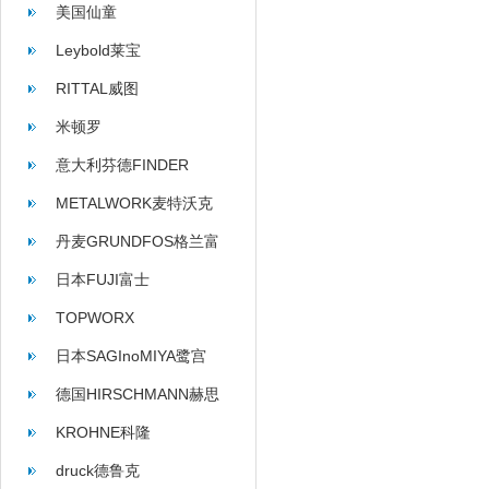
美国仙童
Leybold莱宝
RITTAL威图
米顿罗
意大利芬德FINDER
METALWORK麦特沃克
丹麦GRUNDFOS格兰富
日本FUJI富士
TOPWORX
日本SAGInoMIYA鹭宫
德国HIRSCHMANN赫思
曼
KROHNE科隆
druck德鲁克