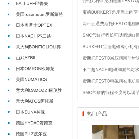
介绍几种常见的德国FESTO
BALLUFF巴鲁夫
宝德BURKERT角座阀上的
美国rosemount罗斯蒙特
两种五通费斯托FESTO电
日本奥普士OPTEX
SMC气缸行程长可以缩短缸
日本NACHI不二越
BURKERT宝德电磁阀小孔
意大利BONFIGLIOLI邦
飞利
山武AZBIL
费斯托FESTO减压阀顺时
日本OMRON欧姆龙
不二越NACHI电磁阀漏气对
美国NUMATICS
费斯托FESTO电磁阀在电机
意大利CAMOZZI康茂胜
SMC气缸的行程长度可以调
意大利ATOS阿托斯
日本SUNX神视
热门产品
德国HYDAC贺德克
德国PILZ皮尔兹