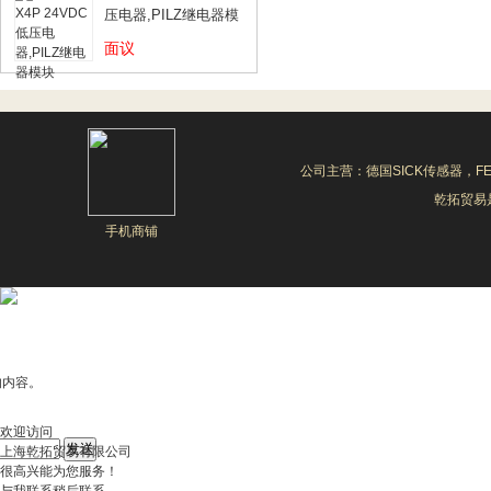
压电器,PILZ继电器模
块
面议
公司主营：德国SICK传感器，F
乾拓贸易是
手机商铺
的内容。
欢迎访问
上海乾拓贸易有限公司
很高兴能为您服务！