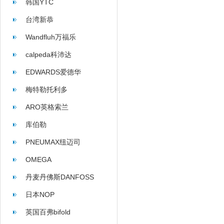
韩国YTC
台湾新恭
Wandfluh万福乐
calpeda科沛达
EDWARDS爱德华
梅特勒托利多
ARO英格索兰
库伯勒
PNEUMAX纽迈司
OMEGA
丹麦丹佛斯DANFOSS
日本NOP
英国百弗bifold