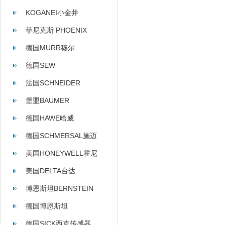
KOGANEI小金井
菲尼克斯 PHOENIX
CONTACT
德国MURR穆尔
德国SEW
法国SCHNEIDER
堡盟BAUMER
德国HAWE哈威
德国SCHMERSAL施迈
赛
美国HONEYWELL霍尼
韦尔
美国DELTA台达
博恩斯坦BERNSTEIN
德国博恩斯坦
BERNSTEIN
德国SICK西克传感器