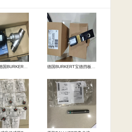
00419587德国BURKERT宝德介质密封隔离电磁阀
德国BURKERT宝德挡板电磁阀性能好00140564