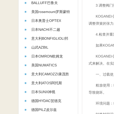
BALLUFF巴鲁夫
3.调整阀门
美国rosemount罗斯蒙特
KOGANEI
日本奥普士OPTEX
调整弹簧的张力
日本NACHI不二越
4.检查并重
意大利BONFIGLIOLI邦
如果KOGAN
飞利
山武AZBIL
日本OMRON欧姆龙
KOGANEI
式来解决。在实
美国NUMATICS
意大利CAMOZZI康茂胜
一、过载使用
意大利ATOS阿托斯
粗放使用：KO
日本SUNX神视
导致烧坏。
德国HYDAC贺德克
环境问题：KO
德国PILZ皮尔兹