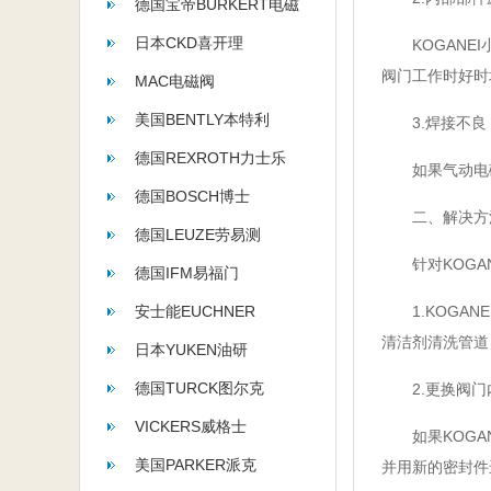
德国宝帝BURKERT电磁
阀
日本CKD喜开理
KOGANEI
阀门工作时好时
MAC电磁阀
美国BENTLY本特利
3.焊接不良
德国REXROTH力士乐
如果气动电磁
德国BOSCH博士
二、解决方
德国LEUZE劳易测
针对KOGAN
德国IFM易福门
安士能EUCHNER
1.KOGAN
清洁剂清洗管道
日本YUKEN油研
德国TURCK图尔克
2.更换阀门
VICKERS威格士
如果KOGAN
美国PARKER派克
并用新的密封件