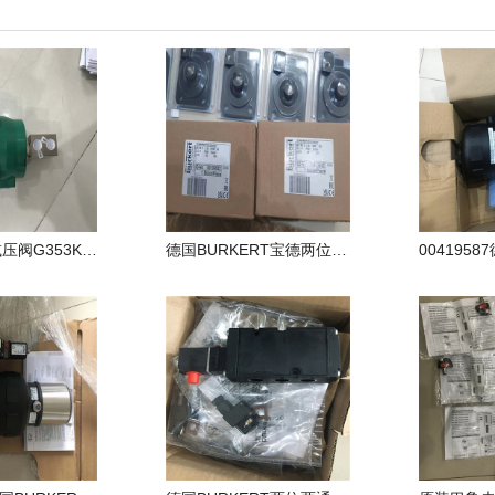
ASCO过滤减压阀G353K111S1A00F1
德国BURKERT宝德两位两通膜片电磁阀00501248