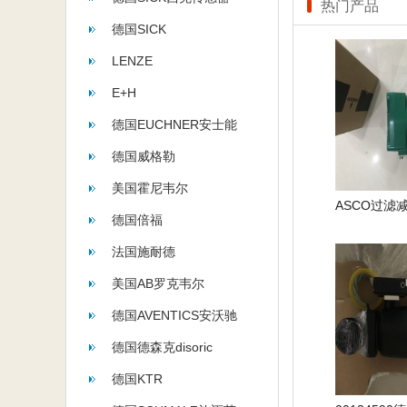
热门产品
德国SICK
LENZE
E+H
德国EUCHNER安士能
德国威格勒
美国霍尼韦尔
德国倍福
法国施耐德
美国AB罗克韦尔
德国AVENTICS安沃驰
德国德森克disoric
德国KTR