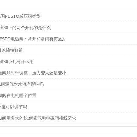
国FESTO减压阀类型
T角座阀上的两个开孔的是什么
ESTO电磁阀：常开和常闭有何区别
可以缩短缸筒
电磁阀小孔有什么用
减压阀顺时针调整：压力变大还是变小
电磁阀漏气对水流有影响吗
电磁阀在电机哪个位置
长度可以调节吗
电磁阀用多大的线,解密气动电磁阀接线需求