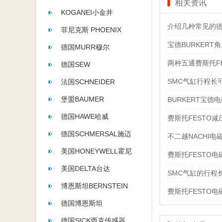
相关资讯
KOGANEI小金井
介绍几种常见的德
菲尼克斯 PHOENIX
宝德BURKER
CONTACT
德国MURR穆尔
两种五通费斯托F
德国SEW
SMC气缸行程长
法国SCHNEIDER
堡盟BAUMER
BURKERT宝德
德国HAWE哈威
费斯托FESTO
德国SCHMERSAL施迈
不二越NACHI
赛
美国HONEYWELL霍尼
费斯托FESTO
韦尔
美国DELTA台达
SMC气缸的行程
博恩斯坦BERNSTEIN
费斯托FESTO
德国博恩斯坦
BERNSTEIN
德国SICK西克传感器