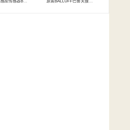
原装巴鲁夫感应传感器BES M18MI-PSC-80B-S04G
原装BALLUFF巴鲁夫接近开关BES 516-325-G-S4-C