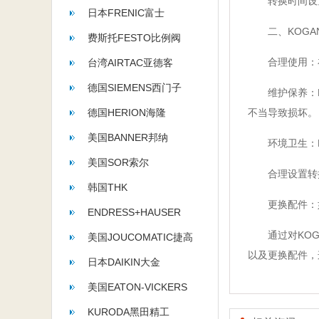
转换时间设置
日本FRENIC富士
二、KOGAN
费斯托FESTO比例阀
合理使用：在
台湾AIRTAC亚德客
德国SIEMENS西门子
维护保养：KO
德国HERION海隆
不当导致损坏。
美国BANNER邦纳
环境卫生：KO
美国SOR索尔
合理设置转换
韩国THK
更换配件：如出
ENDRESS+HAUSER
通过对KOGA
美国JOUCOMATIC捷高
以及更换配件，
日本DAIKIN大金
美国EATON-VICKERS
KURODA黑田精工