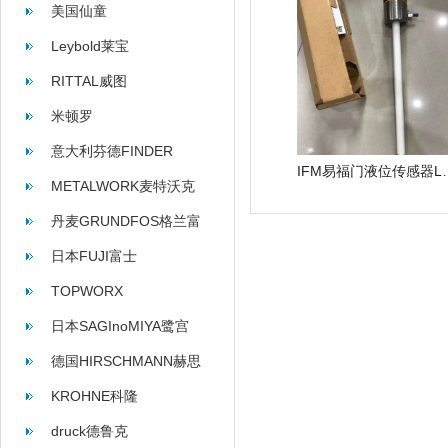
美国仙童
Leybold莱宝
RITTAL威图
米顿罗
意大利芬德FINDER
IFM易福门液位传
METALWORK麦特沃克
丹麦GRUNDFOS格兰富
日本FUJI富士
TOPWORX
日本SAGInoMIYA鹭宫
德国HIRSCHMANN赫思
曼
KROHNE科隆
druck德鲁克