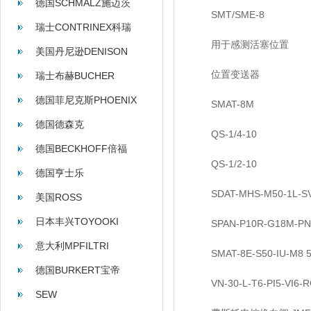
德国SCHMALZ施迈茨
SMT/SME-8
瑞士CONTRINEX科瑞
用于感测活塞位置
美国丹尼逊DENISON
位置变送器
瑞士布赫BUCHER
德国菲尼克斯PHOENIX
SMAT-8M
德国德森克
QS-1/4-10
德国BECKHOFF倍福
QS-1/2-10
德国亨士乐
SDAT-MHS-M50-1L-SV-
HENGSTLER
美国ROSS
日本丰兴TOYOOKI
SPAN-P10R-G18M-PNL
意大利MPFILTRI
SMAT-8E-S50-IU-M8 5
德国BURKERT宝帝
VN-30-L-T6-PI5-VI6-R
SEW