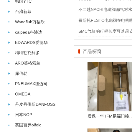
韩国YTC
不二越NACHI电磁阀漏气对
台湾新恭
费斯托FESTO电磁阀在电机
Wandfluh万福乐
SMC气缸的行程长度可以调
calpeda科沛达
EDWARDS爱德华
产品橱窗
梅特勒托利多
ARO英格索兰
库伯勒
PNEUMAX纽迈司
OMEGA
丹麦丹佛斯DANFOSS
日本NOP
质保一年 IFM易福门接近开关
英国百弗bifold