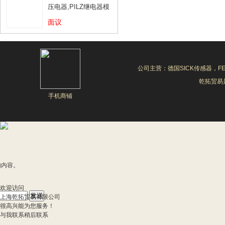
压电器,PILZ继电器模
块
面议
公司主营：德国SICK传感器，F
乾拓贸易是
手机商铺
的内容。
欢迎访问
上海乾拓贸易有限公司
很高兴能为您服务！
与我联系
稍后联系