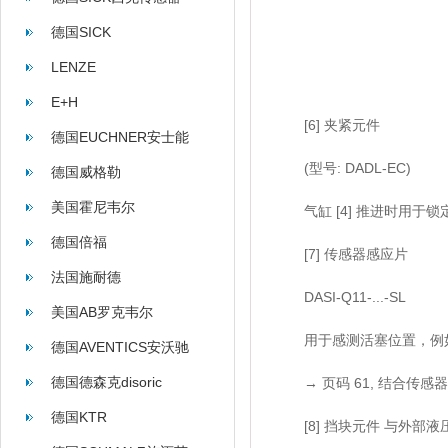
德国SICK
LENZE
E+H
[6] 夹紧元件
德国EUCHNER安士能
(型号: DADL-EC)
德国威格勒
美国霍尼韦尔
气缸 [4] 推进时用于锁
德国倍福
[7] 传感器感应片
法国施耐德
DASI-Q11-...-SL
美国AB罗克韦尔
用于感测活塞位置，例如电感
德国AVENTICS安沃驰
德国德森克disoric
→ 页码 61, 结合传感器支
德国KTR
[8] 挡块元件 与外部液压