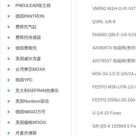
PNEULEAD纽立得
VMPA2-M1H-G-PI 537
德国PANTRON
QSRL-1/8-8
费斯托气缸
564660 QBLF-1/4-5/1
费斯托传感器
42080874 电磁阀/奥特维/V
德国费斯托
美国威尔克森
42078537 电磁阀/费斯托/V
WILKERSON
台湾摩莎MOXA
MS6-SV-1/2-E-10V24-
韩国YPC
FESTO MS6-LFR-1/2-D
意大利GEFRAN杰佛伦
FESTO DSNU-20-160-
美国Nordson诺信
德国WAGO万可
U-1/4 10 Festo
美国穆格MOOG
GR-QS-6 193969 5 Fe
丹麦丹佛斯