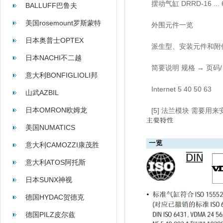
摆动气缸 DRRD-16 ...
BALLUFF巴鲁夫
美国rosemount罗斯蒙特
外围元件一览
日本奥普士OPTEX
派生型、安装元件和附
日本NACHI不二越
简要说明 规格 → 页码/
意大利BONFIGLIOLI邦
Internet 5 40 50 63
飞利
山武AZBIL
日本OMRON欧姆龙
[5] 法兰模块 需要用来安装元件 
美国NUMATICS
意大利CAMOZZI康茂胜
意大利ATOS阿托斯
日本SUNX神视
德国HYDAC贺德克
德国PILZ皮尔兹