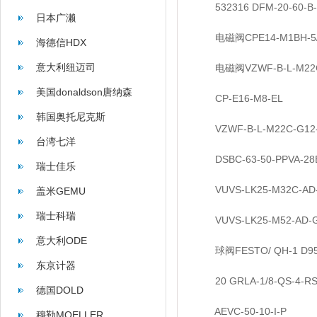
532316 DFM-20-60-B-P
日本广濑
电磁阀CPE14-M1BH-5/3
海德信HDX
意大利纽迈司
电磁阀VZWF-B-L-M22C-G
美国donaldson唐纳森
CP-E16-M8-EL
韩国奥托尼克斯
VZWF-B-L-M22C-G12-1
台湾七洋
DSBC-63-50-PPVA-28
瑞士佳乐
VUVS-LK25-M32C-AD-G
盖米GEMU
瑞士科瑞
VUVS-LK25-M52-AD-G1
意大利ODE
球阀FESTO/ QH-1 D95
东京计器
20 GRLA-1/8-QS-4-RS-
德国DOLD
AEVC-50-10-I-P
穆勒MOELLER