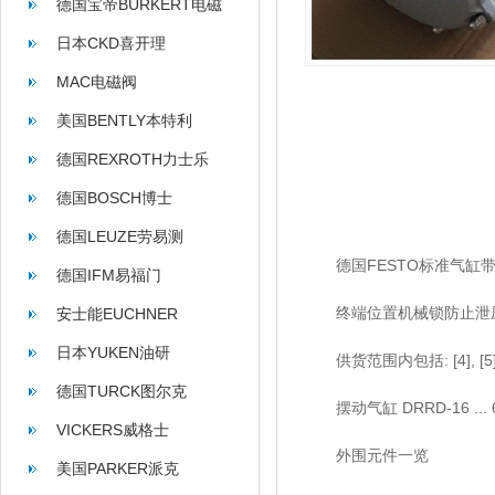
德国宝帝BURKERT电磁
阀
日本CKD喜开理
MAC电磁阀
美国BENTLY本特利
德国REXROTH力士乐
德国BOSCH博士
德国LEUZE劳易测
德国FESTO标准气缸带线性电
德国IFM易福门
终端位置机械锁防止泄压
安士能EUCHNER
日本YUKEN油研
供货范围内包括: [4], [5], 
德国TURCK图尔克
摆动气缸 DRRD-16 ...
VICKERS威格士
外围元件一览
美国PARKER派克