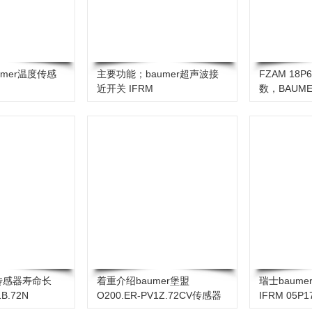
mer温度传感
主要功能；baumer超声波接
FZAM 18P
近开关 IFRM
数，BAUM
03N1501/KS35L
传感器寿命长
着重介绍baumer堡盟
瑞士baum
B.72N
O200.ER-PV1Z.72CV传感器
IFRM 05P
购