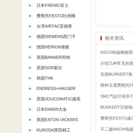
日本FRENIC富士
费斯托FESTO比例阀
台湾AIRTAC亚德客
德国SIEMENS西门子
相关资讯
德国HERION海隆
ASCO电磁阀能用
美国BANNER邦纳
介绍几种常见的德
美国SOR索尔
宝德BURKER
韩国THK
两种五通费斯托F
ENDRESS+HAUSER
SMC气缸行程长
美国JOUCOMATIC捷高
BURKERT宝德
日本DAIKIN大金
费斯托FESTO
美国EATON-VICKERS
不二越NACHI
KURODA黑田精工