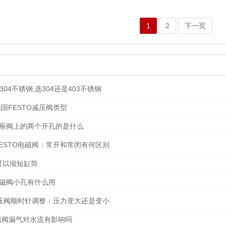
1
2
下一页
304不锈钢,选304还是403不锈钢
国FESTO减压阀类型
T角座阀上的两个开孔的是什么
ESTO电磁阀：常开和常闭有何区别
可以缩短缸筒
电磁阀小孔有什么用
减压阀顺时针调整：压力变大还是变小
电磁阀漏气对水流有影响吗