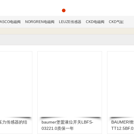
ASCO电磁阀
NORGREN电磁阀
LEUZE传感器
CKD电磁阀
CKD气缸
盟压力传感器的结
baumer堡盟液位开关LBFS-
BAUMER增
03221.0质保一年
TT12.5BF.