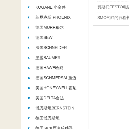
费斯托FESTO
KOGANEI小金井
菲尼克斯 PHOENIX
SMC气缸的行程
CONTACT
德国MURR穆尔
德国SEW
法国SCHNEIDER
堡盟BAUMER
德国HAWE哈威
德国SCHMERSAL施迈
赛
美国HONEYWELL霍尼
韦尔
美国DELTA台达
博恩斯坦BERNSTEIN
德国博恩斯坦
BERNSTEIN
德国SICK西克传感器