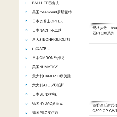
BALLUFF巴鲁夫
美国rosemount罗斯蒙特
日本奥普士OPTEX
规格参数；bau
日本NACHI不二越
器PT100系列
意大利BONFIGLIOLI邦
飞利
山武AZBIL
日本OMRON欧姆龙
美国NUMATICS
意大利CAMOZZI康茂胜
意大利ATOS阿托斯
日本SUNX神视
德国HYDAC贺德克
堡盟漫反射式
O300.GP-GW1
德国PILZ皮尔兹