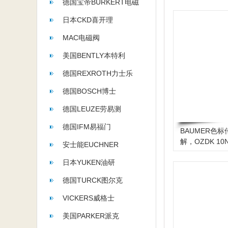
德国宝帝BURKERT电磁
阀
日本CKD喜开理
MAC电磁阀
美国BENTLY本特利
德国REXROTH力士乐
德国BOSCH博士
德国LEUZE劳易测
德国IFM易福门
BAUMER色
解，OZDK 10N
安士能EUCHNER
日本YUKEN油研
德国TURCK图尔克
VICKERS威格士
美国PARKER派克